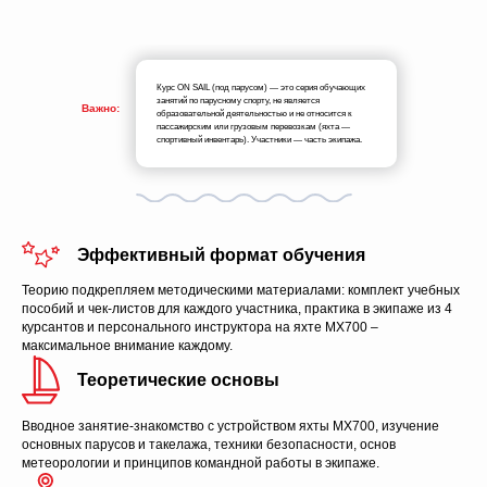
Курс ON SAIL (под парусом) — это серия обучающих
занятий по парусному спорту, не является
Важно:
образовательной деятельностью и не относится к
пассажирским или грузовым перевозкам (яхта —
спортивный инвентарь). Участники — часть экипажа.
Эффективный формат обучения
Теорию подкрепляем методическими материалами: комплект учебных
пособий и чек-листов для каждого участника, практика в экипаже из 4
курсантов и персонального инструктора на яхте MX700 –
максимальное внимание каждому.
Теоретические основы
Вводное занятие-знакомство с устройством яхты MX700, изучение
основных парусов и такелажа, техники безопасности, основ
метеорологии и принципов командной работы в экипаже.